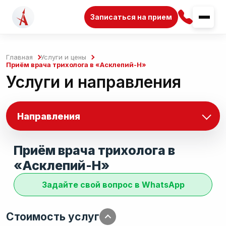
Записаться на прием
Главная
Услуги и цены
Приём врача трихолога в «Асклепий-Н»
Услуги и направления
Направления
Приём врача трихолога в
Лаборатория (Анализы)
«Асклепий-Н»
УЗИ
Генетическая карта здоровья
Задайте свой вопрос в WhatsApp
Анализы на COVID-19
Стоимость услуг
Рентген