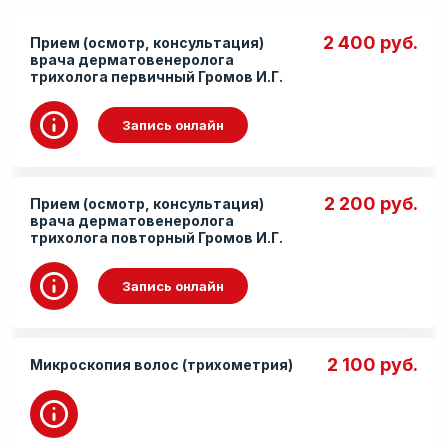
Программы комплексного обследования
2 400 руб.
Прием (осмотр, консультация)
Отделение реабилитации и восстановления
врача дерматовенеролога
трихолога первичный Громов И.Г.
Медицинская комиссия
Поликлинические врачи
Запись онлайн
Отделение хирургии
Травматология и ортопедия
2 200 руб.
Прием (осмотр, консультация)
Отделение дерматовенерологии
врача дерматовенеролога
трихолога повторный Громов И.Г.
Терапевтическое отделение
Запись онлайн
Гинеколог
Уролог
Трихолог
2 100 руб.
Микроскопия волос (трихометрия)
Детский массаж
Функциональная диагностика