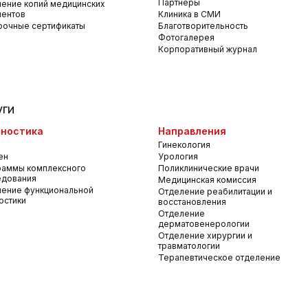
Партнеры
ение копий медицинских
ментов
Клиника в СМИ
рочные сертификаты
Благотворительность
Фотогалерея
Корпоративный журнал
уги
ностика
Направления
Гинекология
ен
Урология
раммы комплексного
Поликлинические врачи
едования
Медицинская комиссия
ение функциональной
Отделение реабилитации и
остики
восстановления
Отделение
дерматовенерологии
Отделение хирургии и
травматологии
Терапевтическое отделение