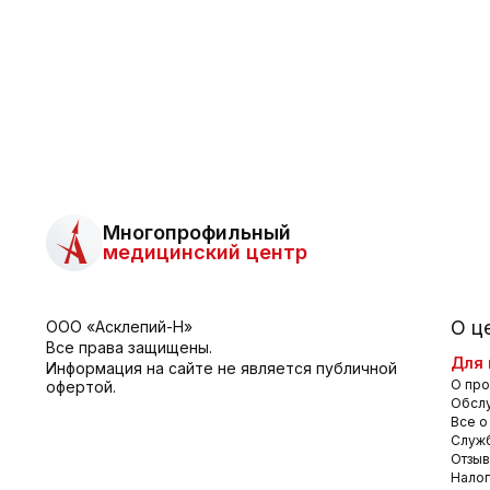
Многопрофильный
медицинский центр
О ц
ООО «Асклепий-Н»
Все права защищены.
Для 
Информация на сайте не является публичной
О про
офертой.
Обсл
Все о
Служб
Отзы
Налог