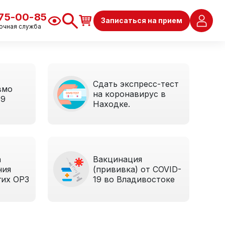
675-00-85
Записаться на прием
очная служба
Сдать экспресс-тест
вмо
на коронавирус в
19
Находке.
а
Вакцинация
ния
(прививка) от COVID-
гих ОРЗ
19 во Владивостоке