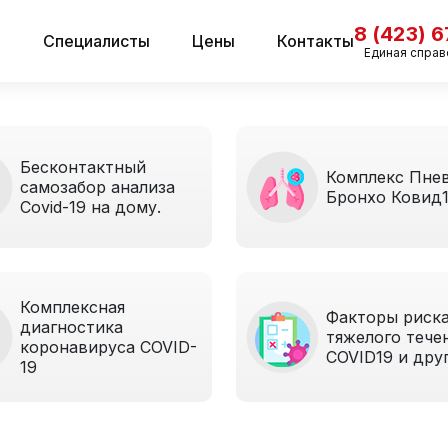
8 (423) 
и
Специалисты
Цены
Контакты
Единая справ
Бесконтактный
Комплекс Пне
самозабор анализа
Бронхо Ковид
Covid-19 на дому.
Комплексная
Факторы риск
диагностика
тяжелого тече
коронавируса COVID-
COVID19 и дру
19