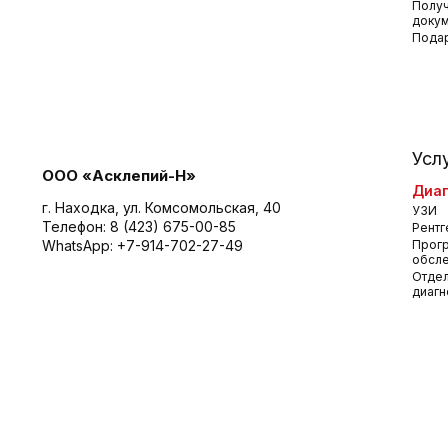
Получ
доку
Пода
Усл
ООО «Асклепий-Н»
Диаг
г. Находка, ул. Комсомольская, 40
УЗИ
Телефон:
8 (423) 675-00-85
Рентг
WhatsApp:
+7-914-702-27-49
Прог
обсл
Отдел
диагн