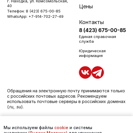
г. Находка, ул. Комсомольская,
40
Цены
Телефон:
8 (423) 675-00-85
WhatsApp:
+7-914-702-27-49
Контакты
8 (423) 675-00-85
Единая справочная
служба
Юридическая
информация
Обращения на электронную почту принимаются только
с российских почтовых адресов. Рекомендуем
использовать почтовые серверы в российских доменах
(.ru, .su).
Уважаемые пациенты, для получения подробной
информации о наличии и стоимости услуг обращайтесь
Мы используем файлы
cookie
и системы
к менеджеру сайта с помощью специальной формы
аналитики
(Яндекс.Метрика)
для улучшения