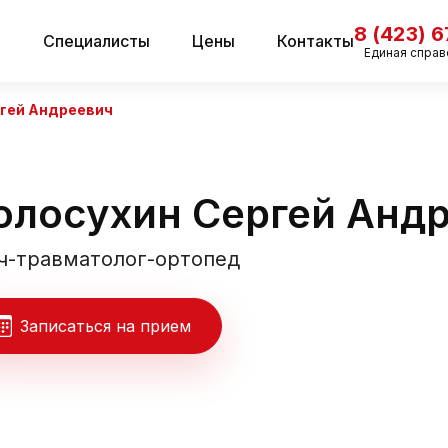
8 (423) 
и
Специалисты
Цены
Контакты
Единая справ
гей Андреевич
олосухин Сергей Анд
ч-травматолог-ортопед
Записаться на прием