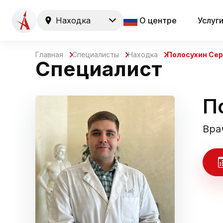
Находка
О центре
Услуг
Главная
Специалисты
Находка
Полосухин Сер
Специалист
П
Вра