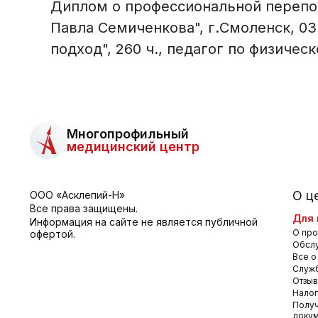
Диплом о профессиональной перепод
Павла Семиченкова", г.Смоленск, 03
подход", 260 ч., педагог по физичес
Многопрофильный
медицинский центр
О ц
ООО «Асклепий-Н»
Все права защищены.
Для 
Информация на сайте не является публичной
О про
офертой.
Обсл
Все о
Служб
Отзы
Налог
Получ
доку