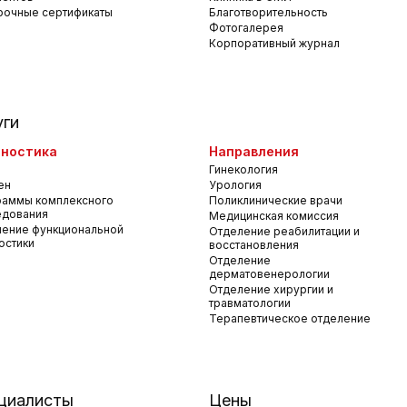
рочные сертификаты
Благотворительность
Фотогалерея
Корпоративный журнал
уги
ностика
Направления
Гинекология
ен
Урология
раммы комплексного
Поликлинические врачи
едования
Медицинская комиссия
ение функциональной
Отделение реабилитации и
остики
восстановления
Отделение
дерматовенерологии
Отделение хирургии и
травматологии
Терапевтическое отделение
циалисты
Цены