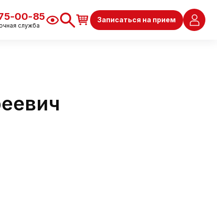
675-00-85
Записаться на прием
очная служба
реевич