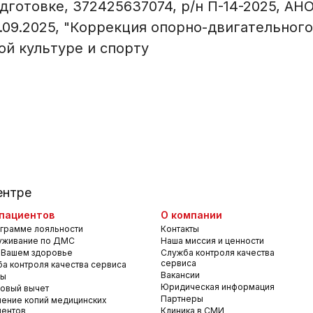
готовке, 372425637074, р/н П-14-2025, АН
.09.2025, "Коррекция опорно-двигательного
кой культуре и спорту
ентре
пациентов
О компании
грамме лояльности
Контакты
уживание по ДМС
Наша миссия и ценности
 Вашем здоровье
Служба контроля качества
сервиса
а контроля качества сервиса
Вакансии
вы
Юридическая информация
овый вычет
Партнеры
ение копий медицинских
ментов
Клиника в СМИ