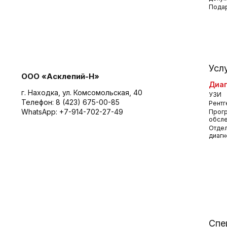
Пода
Усл
ООО «Асклепий-Н»
Диаг
г. Находка, ул. Комсомольская, 40
УЗИ
Телефон:
8 (423) 675-00-85
Рентг
WhatsApp:
+7-914-702-27-49
Прог
обсл
Отдел
диагн
Спе