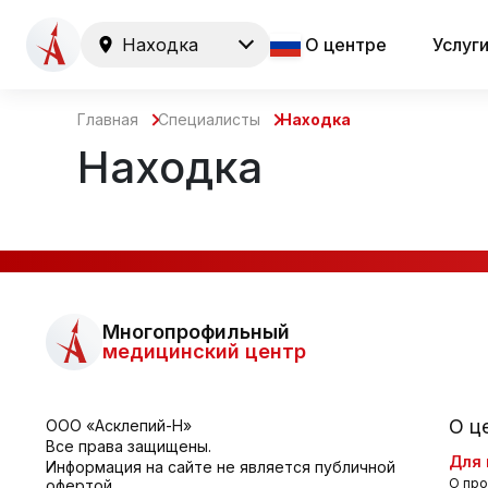
Находка
О центре
Услуг
Главная
Специалисты
Находка
Находка
Многопрофильный
медицинский центр
О ц
ООО «Асклепий-Н»
Все права защищены.
Для 
Информация на сайте не является публичной
О про
офертой.