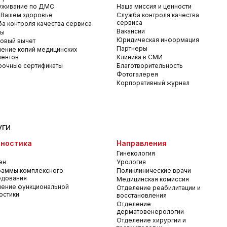
уживание по ДМС
Наша миссия и ценности
 Вашем здоровье
Служба контроля качества
сервиса
а контроля качества сервиса
Вакансии
вы
Юридическая информация
овый вычет
Партнеры
ение копий медицинских
ментов
Клиника в СМИ
рочные сертификаты
Благотворительность
Фотогалерея
Корпоративный журнал
уги
ностика
Направления
Гинекология
ен
Урология
раммы комплексного
Поликлинические врачи
едования
Медицинская комиссия
ение функциональной
Отделение реабилитации и
остики
восстановления
Отделение
дерматовенерологии
Отделение хирургии и