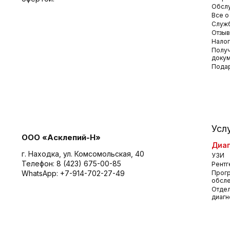
Обсл
Все о
Служб
Отзы
Налог
Получ
доку
Пода
Усл
ООО «Асклепий-Н»
Диаг
г. Находка, ул. Комсомольская, 40
УЗИ
Телефон:
8 (423) 675-00-85
Рентг
WhatsApp:
+7-914-702-27-49
Прог
обсл
Отдел
диагн