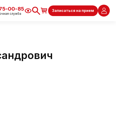
675-00-85
Записаться на прием
очная служба
сандрович