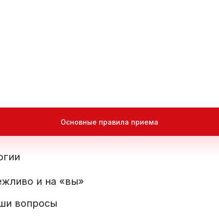
Основные правила приема
огии
ежливо и на «вы»
аши вопросы