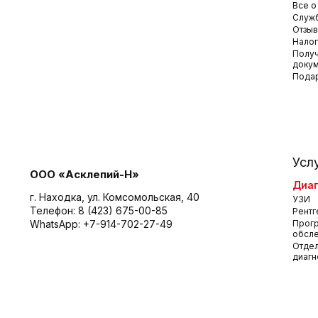
Все о
Служб
Отзы
Налог
Получ
доку
Пода
Усл
ООО «Асклепий-Н»
Диаг
г. Находка, ул. Комсомольская, 40
УЗИ
Телефон:
8 (423) 675-00-85
Рентг
WhatsApp:
+7-914-702-27-49
Прог
обсл
Отдел
диагн