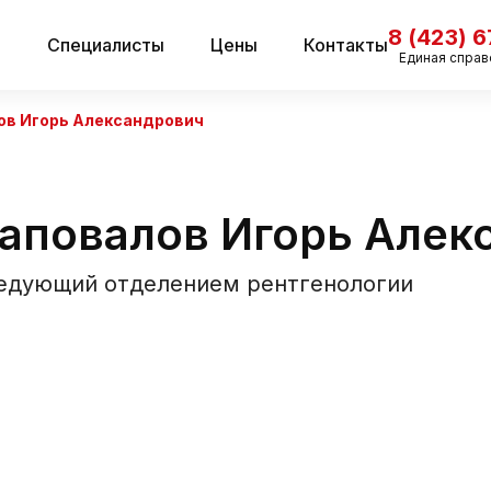
8 (423) 
и
Специалисты
Цены
Контакты
Единая справ
в Игорь Александрович
аповалов Игорь Алек
едующий отделением рентгенологии