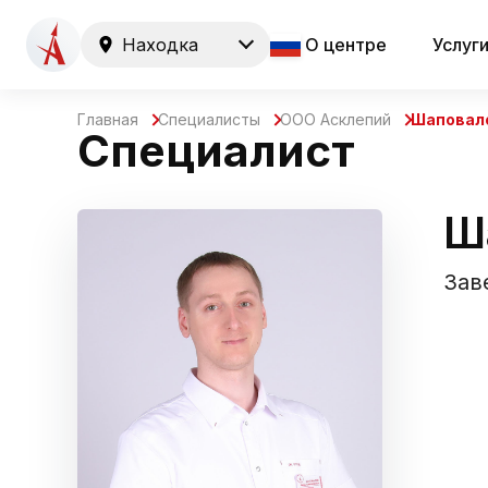
Находка
О центре
Услуг
Главная
Специалисты
ООО Асклепий
Шаповало
Специалист
Ш
Зав