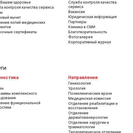
 Вашем здоровье
Служба контроля качества
сервиса
а контроля качества сервиса
Вакансии
вы
Юридическая информация
овый вычет
Партнеры
ение копий медицинских
ментов
Клиника в СМИ
рочные сертификаты
Благотворительность
Фотогалерея
Корпоративный журнал
уги
ностика
Направления
Гинекология
ен
Урология
раммы комплексного
Поликлинические врачи
едования
Медицинская комиссия
ение функциональной
Отделение реабилитации и
остики
восстановления
Отделение
дерматовенерологии
Отделение хирургии и
травматологии
Терапевтическое отделение