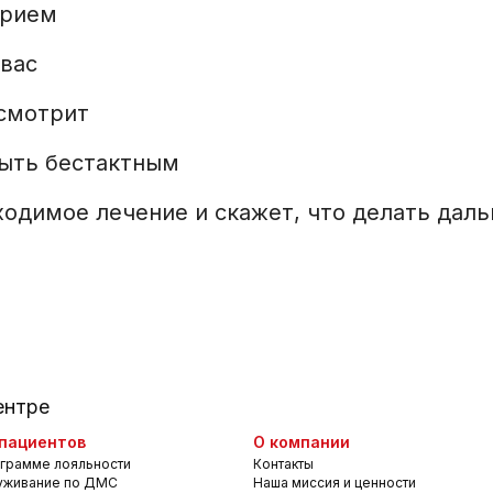
прием
 вас
осмотрит
быть бестактным
одимое лечение и скажет, что делать дал
ентре
пациентов
О компании
грамме лояльности
Контакты
уживание по ДМС
Наша миссия и ценности