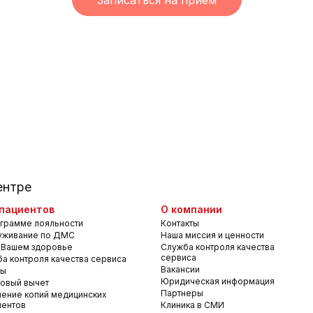
Записаться на прием
ентре
пациентов
О компании
грамме лояльности
Контакты
уживание по ДМС
Наша миссия и ценности
 Вашем здоровье
Служба контроля качества
сервиса
а контроля качества сервиса
Вакансии
вы
Юридическая информация
овый вычет
Партнеры
ение копий медицинских
ментов
Клиника в СМИ