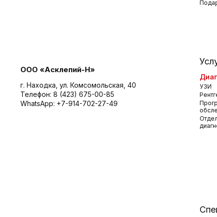
Пода
Усл
ООО «Асклепий-Н»
Диаг
г. Находка, ул. Комсомольская, 40
УЗИ
Телефон:
8 (423) 675-00-85
Рентг
WhatsApp:
+7-914-702-27-49
Прог
обсл
Отдел
диагн
Спе