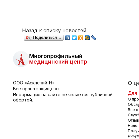
Назад к списку новостей
Поделиться…
Многопрофильный
медицинский центр
О ц
ООО «Асклепий-Н»
Все права защищены.
Для 
Информация на сайте не является публичной
О про
офертой.
Обсл
Все о
Служб
Отзы
Налог
Получ
доку