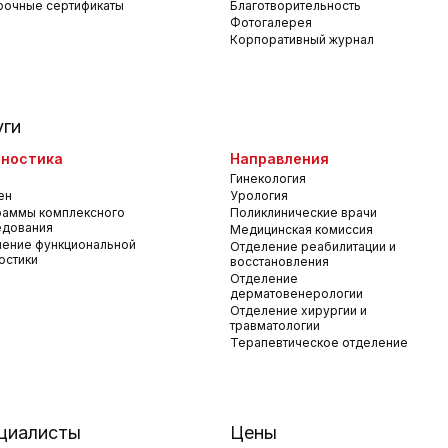
рочные сертификаты
Благотворительность
Фотогалерея
Корпоративный журнал
уги
ностика
Направления
Гинекология
ен
Урология
раммы комплексного
Поликлинические врачи
едования
Медицинская комиссия
ение функциональной
Отделение реабилитации и
остики
восстановления
Отделение
дерматовенерологии
Отделение хирургии и
травматологии
Терапевтическое отделение
циалисты
Цены