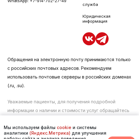
WhatsApp:
+7-914-702-27-49
служба
Юридическая
информация
Обращения на электронную почту принимаются только
с российских почтовых адресов. Рекомендуем
использовать почтовые серверы в российских доменах
(.ru, .su).
Уважаемые пациенты, для получения подробной
информации о наличии и стоимости услуг обращайтесь
к менеджеру сайта с помощью специальной формы
Мы используем файлы
cookie
и системы
связи или по телефону в Находке:
+7 (423) 675-00-85
.
аналитики
(Яндекс.Метрика)
для улучшения
работы сайта и анализа поведения