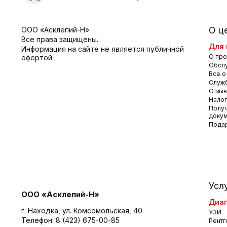
О ц
ООО «Асклепий-Н»
Все права защищены.
Для 
Информация на сайте не является публичной
О про
офертой.
Обсл
Все о
Служб
Отзы
Налог
Получ
доку
Пода
Усл
ООО «Асклепий-Н»
Диаг
г. Находка, ул. Комсомольская, 40
УЗИ
Телефон:
8 (423) 675-00-85
Рентг