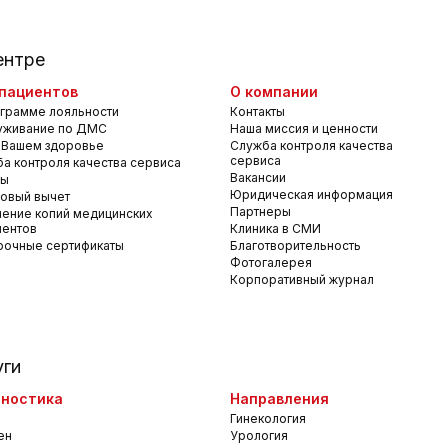
ентре
пациентов
О компании
грамме лояльности
Контакты
уживание по ДМС
Наша миссия и ценности
 Вашем здоровье
Служба контроля качества
сервиса
а контроля качества сервиса
Вакансии
вы
Юридическая информация
овый вычет
Партнеры
ение копий медицинских
ментов
Клиника в СМИ
рочные сертификаты
Благотворительность
Фотогалерея
Корпоративный журнал
уги
ностика
Направления
Гинекология
ен
Урология