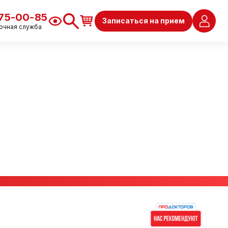
675-00-85
Записаться на прием
очная служба