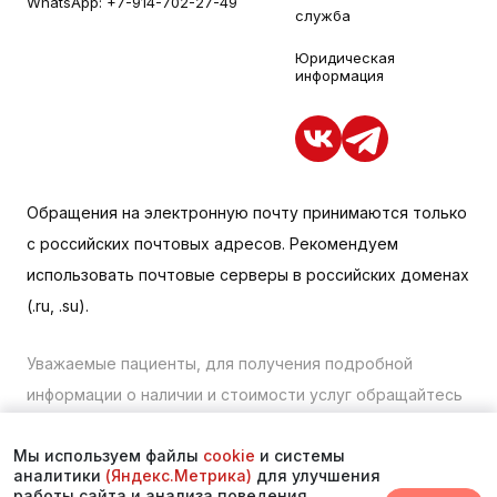
WhatsApp:
+7-914-702-27-49
служба
Юридическая
информация
Обращения на электронную почту принимаются только
с российских почтовых адресов. Рекомендуем
использовать почтовые серверы в российских доменах
(.ru, .su).
Уважаемые пациенты, для получения подробной
информации о наличии и стоимости услуг обращайтесь
к менеджеру сайта с помощью специальной формы
Мы используем файлы
cookie
и системы
связи или по телефону в Находке:
+7 (423) 675-00-85
.
аналитики
(Яндекс.Метрика)
для улучшения
работы сайта и анализа поведения