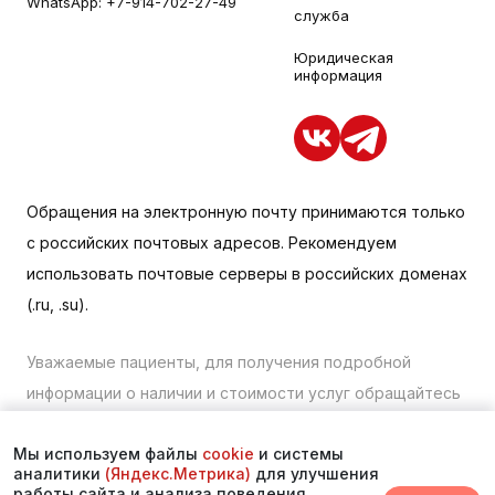
WhatsApp:
+7-914-702-27-49
служба
Юридическая
информация
Обращения на электронную почту принимаются только
с российских почтовых адресов. Рекомендуем
использовать почтовые серверы в российских доменах
(.ru, .su).
Уважаемые пациенты, для получения подробной
информации о наличии и стоимости услуг обращайтесь
к менеджеру сайта с помощью специальной формы
Мы используем файлы
cookie
и системы
связи или по телефону в Находке:
+7 (423) 675-00-85
.
аналитики
(Яндекс.Метрика)
для улучшения
работы сайта и анализа поведения