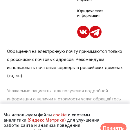
Юридическая
информация
Обращения на электронную почту принимаются только
с российских почтовых адресов. Рекомендуем
использовать почтовые серверы в российских доменах
(.ru, .su).
Уважаемые пациенты, для получения подробной
информации о наличии и стоимости услуг обращайтесь
к менеджеру сайта с помощью специальной формы
Мы используем файлы
cookie
и системы
связи или по телефону в Находке:
+7 (423) 675-00-85
.
аналитики
(Яндекс.Метрика)
для улучшения
работы сайта и анализа поведения
Принять