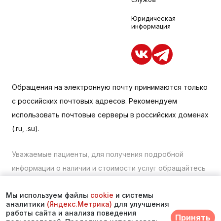
Юридическая
информация
Обращения на электронную почту принимаются только
с российских почтовых адресов. Рекомендуем
использовать почтовые серверы в российских доменах
(.ru, .su).
Уважаемые пациенты, для получения подробной
информации о наличии и стоимости услуг обращайтесь
к менеджеру сайта с помощью специальной формы
Мы используем файлы
cookie
и системы
связи или по телефону в Находке:
+7 (423) 675-00-85
.
аналитики
(Яндекс.Метрика)
для улучшения
работы сайта и анализа поведения
Принять