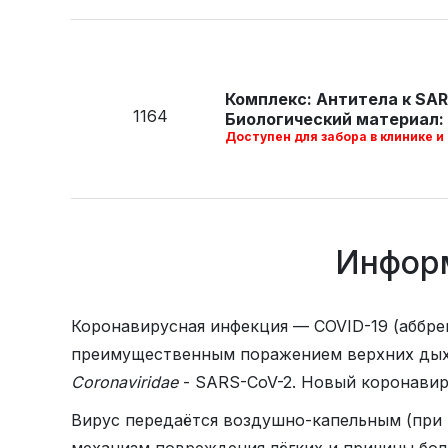
Комплекс: Антитела к SARS
1164
Биологический материал: 
Доступен для забора в клинике и
Информ
Коронавирусная инфекция — COVID-19 (аббреви
преимущественным поражением верхних дых
Coronaviridae
- SARS-CoV-2. Новый коронавиру
Вирус передаётся воздушно-капельным (при 
механизм повреждения лёгких и причины боле