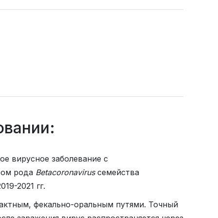
овании:
рое вирусное заболевание с
сом рода
Betacoronavirus
семейства
19-2021 гг.
тактным, фекально-оральным путями. Точный
осле заражения вирус распространяется через