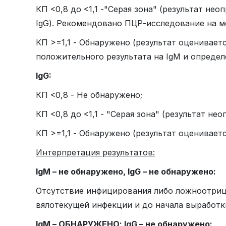
КП <0,8 до <1,1 -"Серая зона" (результат н
IgG
). Рекомендовано ПЦР-исследование на м
КП >=1,1 - Обнаружено (результат оценивае
положительного результата на
IgM
и опреде
IgG
:
КП <0,8 - Не обнаружено;
КП <0,8 до <1,1 - "Серая зона" (результат не
КП >=1,1 - Обнаружено (результат оценивает
Интерпретация результатов:
IgM
– не обнаружено,
IgG
– не обнаружено:
Отсутствие инфицирования либо ложноотрица
вялотекущей инфекции и до начала выработк
IgM – ОБНАРУЖЕНО; IgG – не обнаружено: