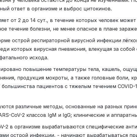
ный ответ в организме и выброс цитокинов.
ет от 2 до 14 сут., в течение которых человек може
е течение болезни, не менее опасное в плане зараж
орме острой респираторной вирусной инфекции лёгког
еди которых вирусная пневмония, влекущая за собо
фатального исхода.
ировано повышение температуры тела, кашель, ощуще
няния, продукция мокроты, а также головные боли, к
У большинства пациентов с тяжелым течением COVID-1
уются различные методы, основанные на разных прин
RS-CoV-2 классов IgM и IgG; клинические и аппаратны
2 в организме вырабатываются специфические антите
ми острой инфекции, - начинают вырабатываться при