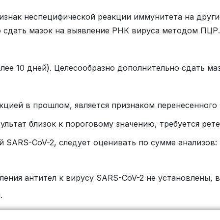
ризнак неспецифической реакции иммунитета на други
о сдать мазок на выявление РНК вируса методом ПЦР.
олее 10 дней). Целесообразно дополнительно сдать м
кцией в прошлом, является признаком перенесенного 
зультат близок к пороговому значению, требуется рет
 SARS-CoV-2, следует оценивать по сумме анализов: П
ления антител к вирусу SARS-CoV-2 не установлены, 
.