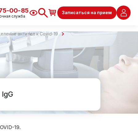
675-00-85
Записаться на прием
очная служба
еление антител к Covid-19
 IgG
OVID-19.