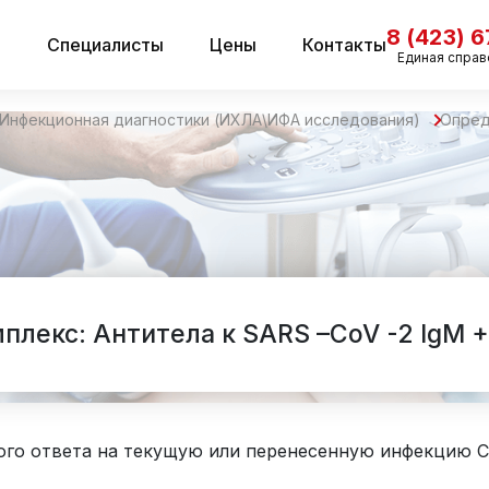
8 (423) 
и
Специалисты
Цены
Контакты
Единая справ
Инфекционная диагностики (ИХЛА\ИФА исследования)
Опред
плекс: Антитела к SARS –CoV -2 IgM +
ого ответа на текущую или перенесенную инфекцию C