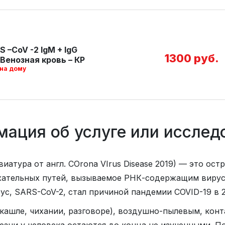
 –CoV -2 IgM + IgG
1300 руб.
Венозная кровь – КР
 на дому
ация об услуге или исслед
атура от англ. COrona VIrus Disease 2019) — это ост
ательных путей, вызываемое РНК-содержащим виру
с, SARS-CoV-2, стал причиной пандемии COVID-19 в 20
кашле, чихании, разговоре), воздушно-пылевым, кон
зни у человека остаются до конца не изученными. П