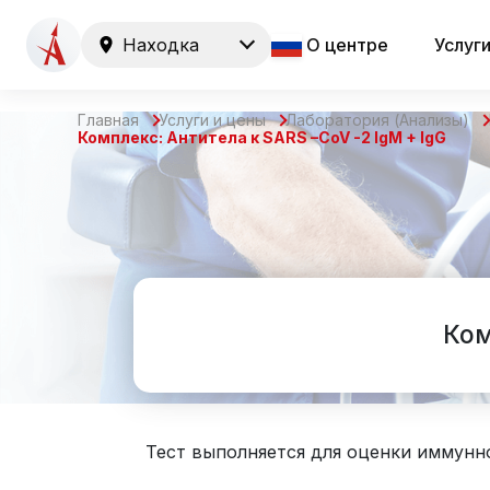
Находка
О центре
Услуг
Главная
Услуги и цены
Лаборатория (Анализы)
Комплекс: Антитела к SARS –CoV -2 IgM + IgG
Ком
Тест выполняется для оценки иммунн