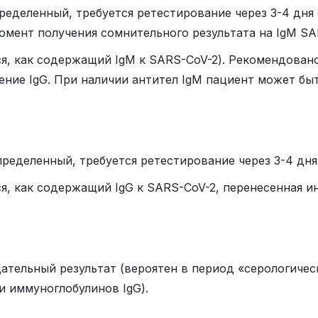
еопределенный, требуется ретестирование через 3-4 д
омент получения сомнительного результата на
IgM
SA
тся, как содержащий
Ig
М к
SARS
-
CoV
-2). Рекомендован
ление
IgG
. При наличии антител
IgM
пациент может быт
определенный, требуется ретестирование через 3-4 дня
ся, как содержащий IgG к SARS-CoV-2, перенесенная и
тельный результат (вероятен в период «серологическ
и иммуноглобулинов IgG).