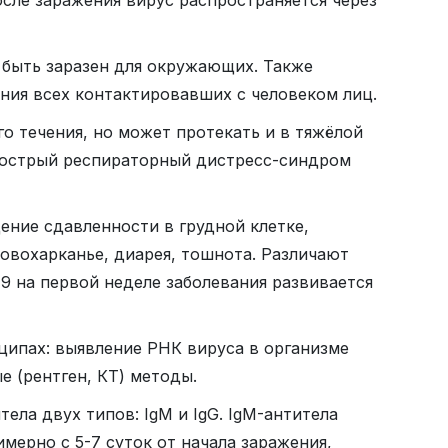
т быть заразен для окружающих. Также
ения всех контактировавших с человеком лиц.
о течения, но может протекать и в тяжёлой
й острый респираторный дистресс-синдром
ние сдавленности в грудной клетке,
ровохарканье, диарея, тошнота. Различают
9 на первой неделе заболевания развивается
ципах: выявление РНК вируса в организме
е (рентген, КТ) методы.
ла двух типов: IgM и IgG. IgM-антитела
мерно с 5-7 суток от начала заражения,