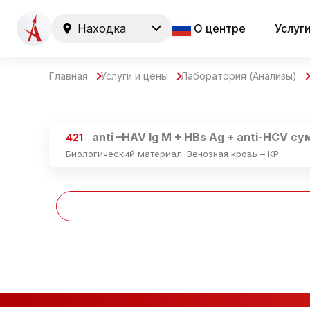
Находка
О центре
Услуг
Главная
Услуги и цены
Лаборатория (Анализы)
anti –HAV Ig M + HBs Ag + anti-HCV су
421
Биологический материал: Венозная кровь – КР