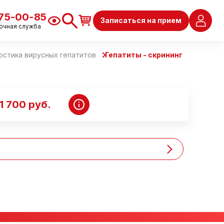
675-00-85
Записаться на прием
очная служба
остика вирусных гепатитов
Гепатиты - скрининг
1 700 руб.