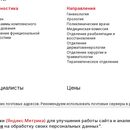
ностика
Направления
Гинекология
ен
Урология
раммы комплексного
Поликлинические врачи
едования
Медицинская комиссия
ение функциональной
Отделение реабилитации и
остики
восстановления
Отделение
дерматовенерологии
Отделение хирургии и
травматологии
Терапевтическое отделение
циалисты
Цены
х почтовых адресов. Рекомендуем использовать почтовые серверы в рос
личии и стоимости услуг обращайтесь к менеджеру сайта с помощью спе
ики
(Яндекс.Метрика)
для улучшения работы сайта и анали
ие
на обработку своих персональных данных".