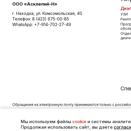
ООО «Асклепий-Н»
Диаг
г. Находка, ул. Комсомольская, 40
УЗИ
Телефон:
8 (423) 675-00-85
Рентг
WhatsApp:
+7-914-702-27-49
Прог
обсл
Отдел
диагн
Спе
Обращения на электронную почту принимаются только с российски
Уважаемые пациенты, для получения подробной информации о на
00-85
.
Мы используем файлы
cookie
и системы аналит
© 2025. Многопрофильный медицинский центр «Асклепий»
Продолжая использовать сайт, вы даете
соглас