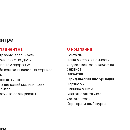
ентре
пациентов
О компании
грамме лояльности
Контакты
уживание по ДМС
Наша миссия и ценности
 Вашем здоровье
Служба контроля качества
сервиса
а контроля качества сервиса
Вакансии
вы
Юридическая информация
овый вычет
Партнеры
ение копий медицинских
ментов
Клиника в СМИ
рочные сертификаты
Благотворительность
Фотогалерея
Корпоративный журнал
уги