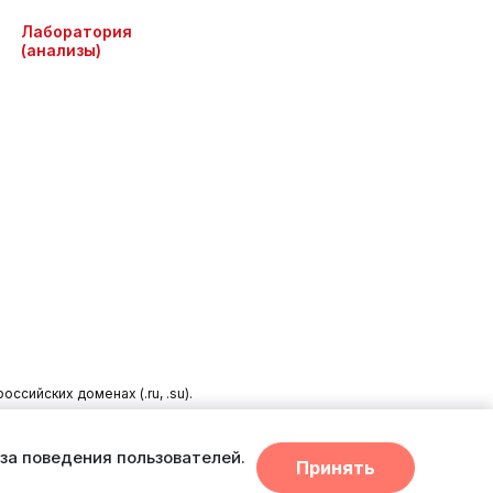
Лаборатория
(анализы)
сийских доменах (.ru, .su).
циальной формы связи или по телефону в Находке:
+7 (423) 675-
за поведения пользователей.
Принять