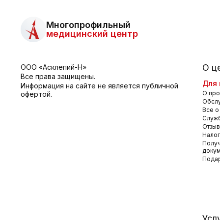
Многопрофильный
медицинский центр
О ц
ООО «Асклепий-Н»
Все права защищены.
Для 
Информация на сайте не является публичной
О про
офертой.
Обсл
Все о
Служб
Отзы
Налог
Получ
доку
Пода
Усл