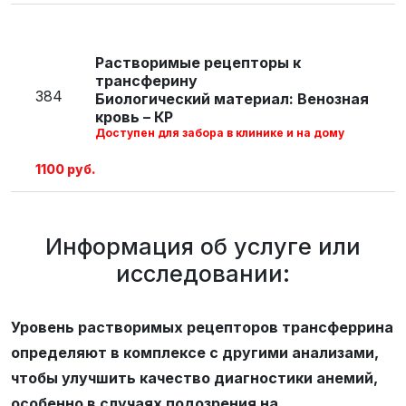
повышает чувствительность и
специфичность дифференциальной
Растворимые рецепторы к
диагностики анемий, особенно при
трансферину
вероятности наличия у пациента
384
Биологический материал: Венозная
кровь – КР
воспаления, инфекций, хронических
Доступен для забора в клинике и на дому
заболеваний.
1100 руб.
Информация об услуге или
исследовании:
Уровень растворимых рецепторов трансферрина
определяют в комплексе с другими анализами,
чтобы улучшить качество диагностики анемий,
особенно в случаях подозрения на