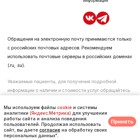
информация
Обращения на электронную почту принимаются только
с российских почтовых адресов. Рекомендуем
использовать почтовые серверы в российских доменах
(.ru, .su).
Уважаемые пациенты, для получения подробной
информации о наличии и стоимости услуг обращайтесь
к менеджеру сайта с помощью специальной формы
Мы используем файлы
cookie
и системы
связи или по телефону в Находке:
+7 (423) 675-00-85
.
аналитики
(Яндекс.Метрика)
для улучшения
работы сайта и анализа поведения
Принять
© 2025. Многопрофильный медицинский центр
пользователей. Продолжая использовать
сайт, вы даете
согласие
на обработку своих
«Асклепий»
персональных данных".