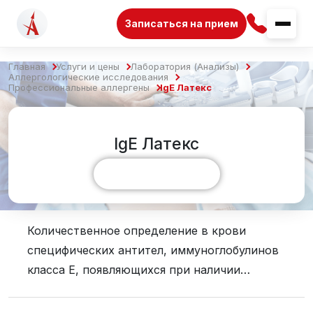
Записаться на прием
Главная
Услуги и цены
Лаборатория (Анализы)
Аллергологические исследования
Профессиональные аллергены
IgE Латекс
IgE Латекс
Показать больше
Количественное определение в крови
специфических антител, иммуноглобулинов
класса E, появляющихся при наличии
аллергической реакции к латексу.