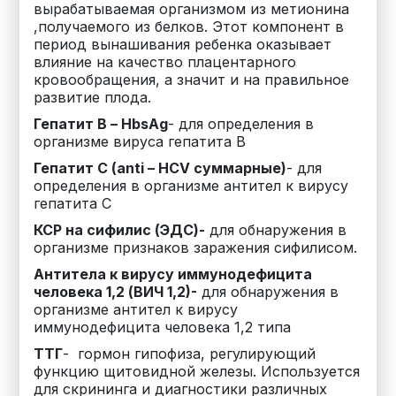
вырабатываемая организмом из метионина
,получаемого из белков. Этот компонент в
период вынашивания ребенка оказывает
влияние на качество плацентарного
кровообращения, а значит и на правильное
развитие плода.
Гепатит В – HbsAg
- для определения в
организме вируса гепатита В
Гепатит С (anti – HCV суммарные)
- для
определения в организме антител к вирусу
гепатита С
КСР на сифилис (ЭДС)-
для обнаружения в
организме признаков заражения сифилисом.
Антитела к вирусу иммунодефицита
человека 1,2 (ВИЧ 1,2)-
для обнаружения в
организме антител к вирусу
иммунодефицита человека 1,2 типа
ТТГ
-
гормон гипофиза, регулирующий
функцию щитовидной железы. Используется
для скрининга и диагностики различных