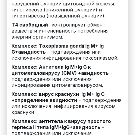
нарушений функции щитовидной железы:
гипотиреоза (сниженной функции) и
гипертиреоза (повышенной функции).
Т4 свободный
- контролирует обмен
веществ и интенсивность потребления
энергии организмом.
Комплекс: Toxoplasma gondii Ig M+ Ig
G+авидность
–
подтверждения или
исключения инфицирования токсоплазмой.
Комплекс: Антитела Ig M+Ig G к
цитомегаловирусу (CMV) +авидность
-
подтверждения или исключения
инфицирования цитомегаловирусом.
Комплекс: вирус краснухи Ig M+ Ig G
+определение авидности
-
подтверждения
или исключения инфицирования вирусом
краснухи
Комплекс: антитела к вирусу простого
герпеса II типа IgM+IgG+авидность
-
подтверждения или исключения