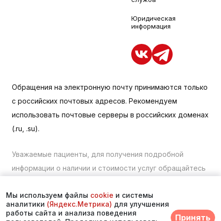
Юридическая
информация
Обращения на электронную почту принимаются только
с российских почтовых адресов. Рекомендуем
использовать почтовые серверы в российских доменах
(.ru, .su).
Уважаемые пациенты, для получения подробной
информации о наличии и стоимости услуг обращайтесь
к менеджеру сайта с помощью специальной формы
Мы используем файлы
cookie
и системы
связи или по телефону в Находке:
+7 (423) 675-00-85
.
аналитики
(Яндекс.Метрика)
для улучшения
работы сайта и анализа поведения
Принять