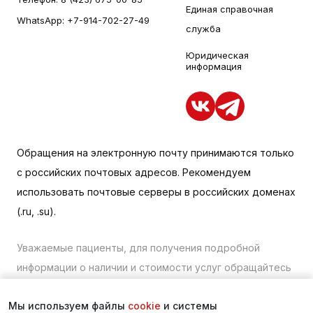
Единая справочная
WhatsApp:
+7-914-702-27-49
служба
Юридическая
информация
Обращения на электронную почту принимаются только
с российских почтовых адресов. Рекомендуем
использовать почтовые серверы в российских доменах
(.ru, .su).
Уважаемые пациенты, для получения подробной
информации о наличии и стоимости услуг обращайтесь
к менеджеру сайта с помощью специальной формы
Мы используем файлы
cookie
и системы
связи или по телефону в Находке:
+7 (423) 675-00-85
.