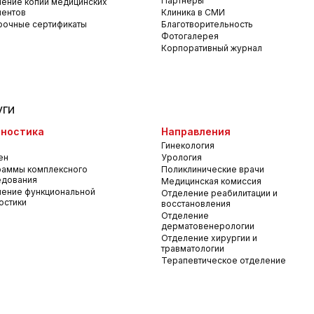
Партнеры
ение копий медицинских
ментов
Клиника в СМИ
рочные сертификаты
Благотворительность
Фотогалерея
Корпоративный журнал
уги
ностика
Направления
Гинекология
ен
Урология
раммы комплексного
Поликлинические врачи
едования
Медицинская комиссия
ение функциональной
Отделение реабилитации и
остики
восстановления
Отделение
дерматовенерологии
Отделение хирургии и
травматологии
Терапевтическое отделение