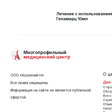
Лечение с использование
Гепамерц 10мл
Многопрофильный
медицинский центр
О ц
ООО «Асклепий-Н»
Для 
Все права защищены.
О про
Информация на сайте не является публичной
Обсл
Все о
офертой.
Служб
Отзы
Налог