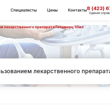
8 (423) 
и
Специалисты
Цены
Контакты
Единая справ
ем лекарственного препарата Гепамерц 10мл
льзованием лекарственного препарат