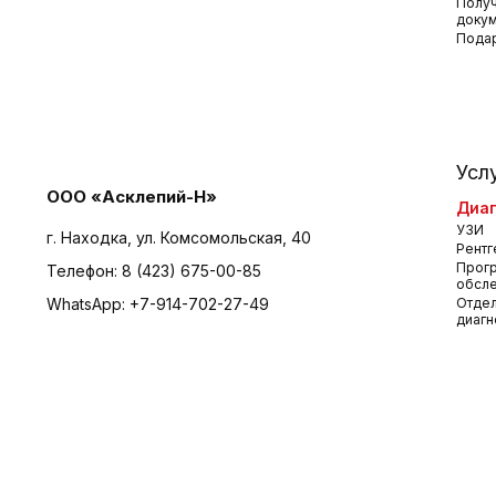
Получ
доку
Пода
Усл
ООО «Асклепий-Н»
Диаг
УЗИ
г. Находка, ул. Комсомольская, 40
Рентг
Прог
Телефон:
8 (423) 675-00-85
обсл
WhatsApp:
+7-914-702-27-49
Отдел
диагн