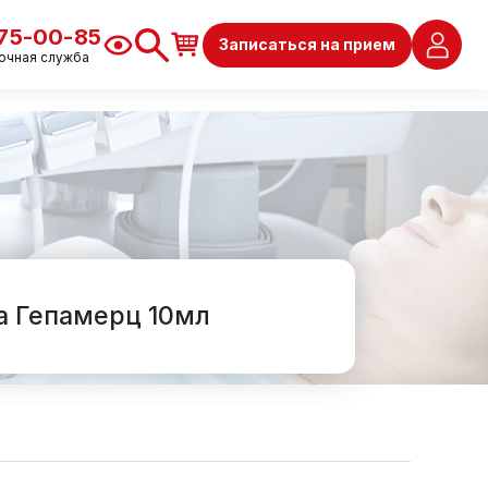
675-00-85
Записаться на прием
очная служба
а Гепамерц 10мл