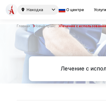
Находка
О центре
Услуг
Главная
Новый прайс
Лечение с использовани
Лечение с испо