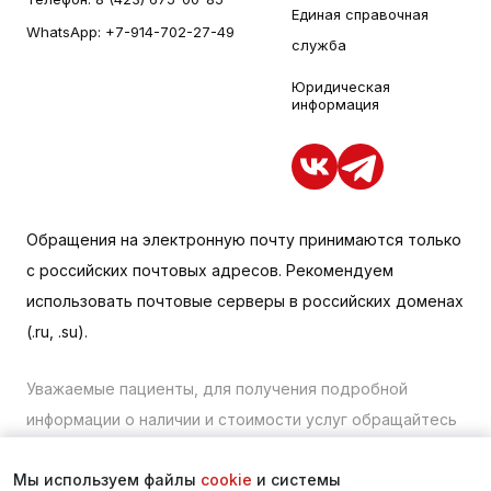
Единая справочная
WhatsApp:
+7-914-702-27-49
служба
Юридическая
информация
Обращения на электронную почту принимаются только
с российских почтовых адресов. Рекомендуем
использовать почтовые серверы в российских доменах
(.ru, .su).
Уважаемые пациенты, для получения подробной
информации о наличии и стоимости услуг обращайтесь
к менеджеру сайта с помощью специальной формы
Мы используем файлы
cookie
и системы
связи или по телефону в Находке:
+7 (423) 675-00-85
.