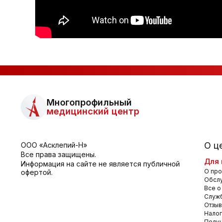
Многопрофильный
медицинский центр
О ц
ООО «Асклепий-Н»
Все права защищены.
Для 
Информация на сайте не является публичной
О про
офертой.
Обсл
Все о
Служб
Отзы
Налог
Получ