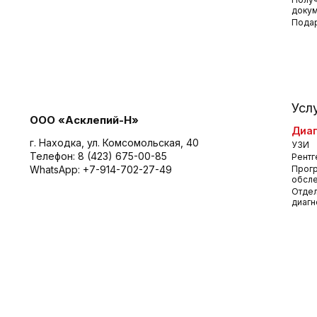
доку
Пода
Усл
ООО «Асклепий-Н»
Диаг
г. Находка, ул. Комсомольская, 40
УЗИ
Телефон:
8 (423) 675-00-85
Рентг
WhatsApp:
+7-914-702-27-49
Прог
обсл
Отдел
диагн