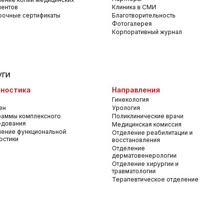
ментов
Клиника в СМИ
рочные сертификаты
Благотворительность
Фотогалерея
Корпоративный журнал
уги
ностика
Направления
Гинекология
ен
Урология
раммы комплексного
Поликлинические врачи
едования
Медицинская комиссия
ение функциональной
Отделение реабилитации и
остики
восстановления
Отделение
дерматовенерологии
Отделение хирургии и
травматологии
Терапевтическое отделение