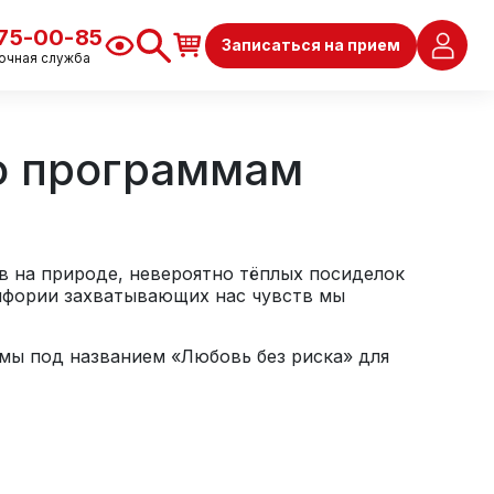
675-00-85
Записаться на прием
очная служба
о программам
ов на природе, невероятно тёплых посиделок
эйфории захватывающих нас чувств мы
мы под названием «Любовь без риска» для