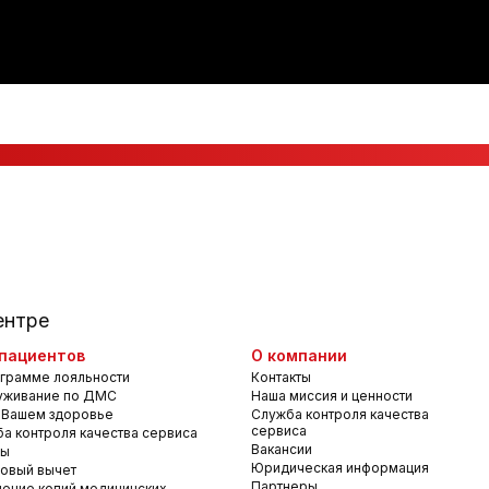
ентре
пациентов
О компании
грамме лояльности
Контакты
уживание по ДМС
Наша миссия и ценности
 Вашем здоровье
Служба контроля качества
сервиса
а контроля качества сервиса
Вакансии
вы
Юридическая информация
овый вычет
Партнеры
ение копий медицинских