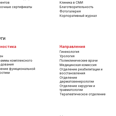
ментов
Клиника в СМИ
рочные сертификаты
Благотворительность
Фотогалерея
Корпоративный журнал
уги
ностика
Направления
Гинекология
ен
Урология
раммы комплексного
Поликлинические врачи
едования
Медицинская комиссия
ение функциональной
Отделение реабилитации и
остики
восстановления
Отделение
дерматовенерологии
Отделение хирургии и
травматологии
Терапевтическое отделение