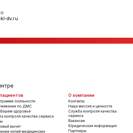
то
kl-dv.ru
ентре
пациентов
О компании
грамме лояльности
Контакты
уживание по ДМС
Наша миссия и ценности
 Вашем здоровье
Служба контроля качества
сервиса
а контроля качества сервиса
Вакансии
вы
Юридическая информация
овый вычет
Партнеры
ение копий медицинских