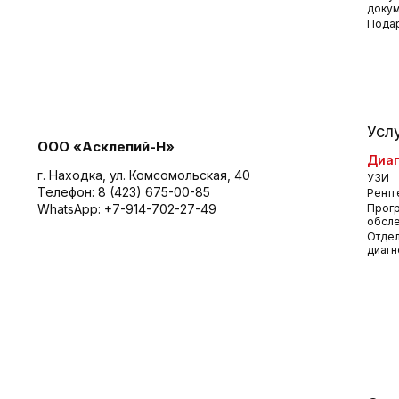
доку
Пода
Усл
ООО «Асклепий-Н»
Диаг
г. Находка, ул. Комсомольская, 40
УЗИ
Телефон:
8 (423) 675-00-85
Рентг
WhatsApp:
+7-914-702-27-49
Прог
обсл
Отдел
диагн