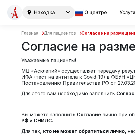
Находка
О центре
Услуг
Главная
Для пациентов
Согласие на размещени
Согласие на разме
Уважаемые пациенты!
МЦ «Асклепий»
осуществляет передачу резу
ИФА (тест на антитела к
Covid-19)
в ФБУН «ЦН
Постановлению Правительства РФ от 27.03.20
Для этого вам необходимо заполнить
Соглас
Вы можете заполнить
Согласие
лично при об
РФ и СНИЛС.
Для тех,
кто не может обратиться лично,
не