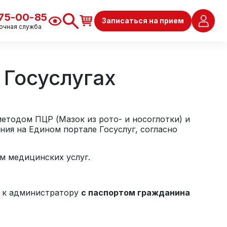
675-00-85
Записаться на прием
очная служба
 Госуслугах
методом ПЦР (
Мазок из рото- и носоглотки)
и
ия на Едином портале Госуслуг,
с
огласно
м медицинских услуг.
я к администратору
с паспортом гражданина