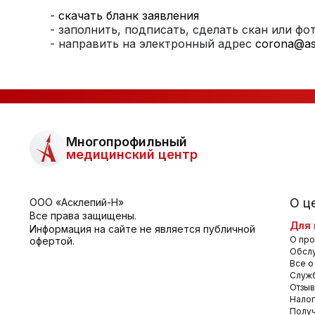
-
скачать бланк заявления
- заполнить, подписать, сделать скан или фо
- направить на электронный адрес
corona
@as
Многопрофильный
медицинский центр
О ц
ООО «Асклепий-Н»
Все права защищены.
Для 
Информация на сайте не является публичной
О про
офертой.
Обсл
Все о
Служб
Отзы
Налог
Получ