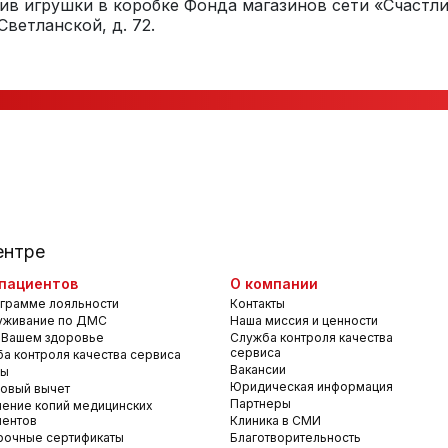
вив игрушки в коробке Фонда магазинов сети «Счастл
Светланской, д. 72.
ентре
пациентов
О компании
грамме лояльности
Контакты
уживание по ДМС
Наша миссия и ценности
 Вашем здоровье
Служба контроля качества
сервиса
а контроля качества сервиса
Вакансии
вы
Юридическая информация
овый вычет
Партнеры
ение копий медицинских
ментов
Клиника в СМИ
рочные сертификаты
Благотворительность