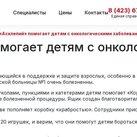
8 (423) 
и
Специалисты
Цены
Контакты
Единая справ
«Асклепий» помогает детям с онкологическими заболева
могает детям с онкол
ающийся в поддержке и защите взрослых, особенно в 
ской больницы №1 очень болезненны.
колами, пункциями и катетерами детям помогает «Кор
е болезненной процедуры. Ящик создан благотворит
е пополняет коробку «храбростью». Сотрудники прио
20 игрушек, и верим, что они помогут детям боротьс