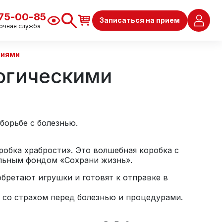
675-00-85
Записаться на прием
очная служба
ниями
огическими
борьбе с болезнью.
обка храбрости». Это волшебная коробка с
ельным фондом «Сохрани жизнь».
бретают игрушки и готовят к отправке в
я со страхом перед болезнью и процедурами.