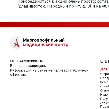
Присоединиться к акции очень просто: оста
(Владивосток, Народный пр—т, д.13) и на ул. 
Многопрофильный
медицинский центр
О ц
ООО «Асклепий-Н»
Все права защищены.
Для 
Информация на сайте не является публичной
О про
офертой.
Обсл
Все о
Служб
Отзы
Налог
Получ
доку
Пода