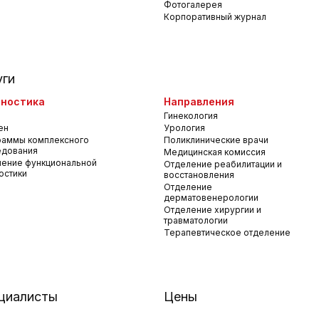
Фотогалерея
Корпоративный журнал
уги
ностика
Направления
Гинекология
ен
Урология
раммы комплексного
Поликлинические врачи
едования
Медицинская комиссия
ение функциональной
Отделение реабилитации и
остики
восстановления
Отделение
дерматовенерологии
Отделение хирургии и
травматологии
Терапевтическое отделение
циалисты
Цены