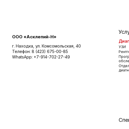
Усл
ООО «Асклепий-Н»
Диаг
г. Находка, ул. Комсомольская, 40
УЗИ
Телефон:
8 (423) 675-00-85
Рентг
WhatsApp:
+7-914-702-27-49
Прог
обсл
Отдел
диагн
Спе