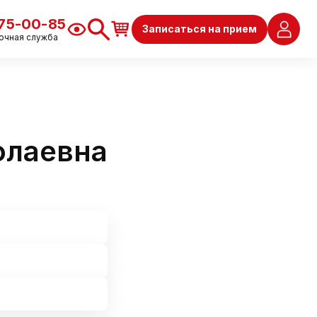
675-00-85
Записаться на прием
очная служба
олаевна