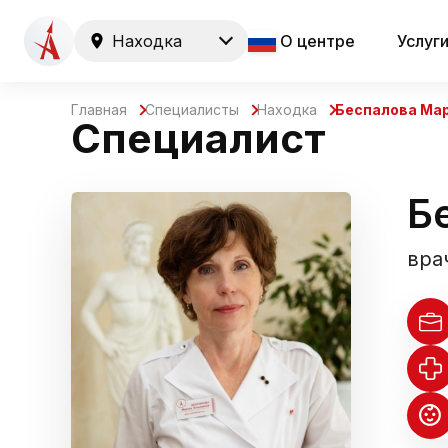
Находка
О центре
Услуг
Главная
Специалисты
Находка
Беспалова Ма
Специалист
Б
вра