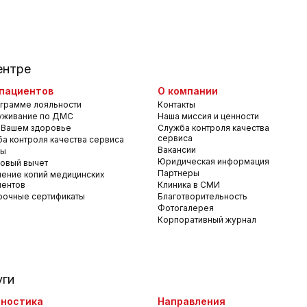
ентре
пациентов
О компании
грамме лояльности
Контакты
уживание по ДМС
Наша миссия и ценности
 Вашем здоровье
Служба контроля качества
сервиса
а контроля качества сервиса
Вакансии
вы
Юридическая информация
овый вычет
Партнеры
ение копий медицинских
ментов
Клиника в СМИ
рочные сертификаты
Благотворительность
Фотогалерея
Корпоративный журнал
уги
ностика
Направления