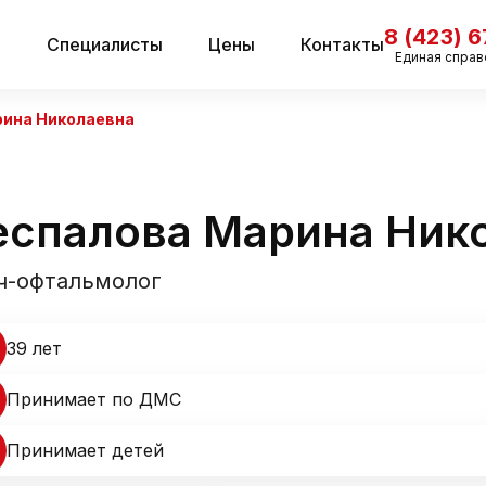
8 (423) 
и
Специалисты
Цены
Контакты
Единая справ
рина Николаевна
еспалова Марина Ник
ч-офтальмолог
39 лет
Принимает по ДМС
Принимает детей