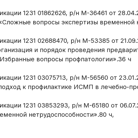
ции 1231 01862626, р/н М-36461 от 28.04.20
«Сложные вопросы экспертизы временной н
ции 1231 02688470, р/н М-53385 от 21.09.2
анизация и порядок проведения предвари
 Избранные вопросы профпатологии».36 ч
ции 1231 03075713, р/н М-56560 от 23.01.20
одход к профилактике ИСМП в лечебно-про
ации 1231 03853293, р/н М-65180 от 06.07.2
еменной нетрудоспособности».80 ч,