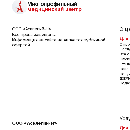
Многопрофильный
медицинский центр
О ц
ООО «Асклепий-Н»
Все права защищены.
Для 
Информация на сайте не является публичной
О про
офертой.
Обсл
Все о
Служб
Отзы
Налог
Получ
доку
Пода
Усл
ООО «Асклепий-Н»
Диаг