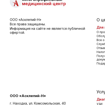
медицинский центр
О ц
ООО «Асклепий-Н»
Все права защищены.
Для 
Информация на сайте не является публичной
О про
офертой.
Обсл
Все о
Служб
Отзы
Налог
Получ
доку
Пода
Усл
ООО «Асклепий-Н»
Диаг
г. Находка, ул. Комсомольская, 40
УЗИ