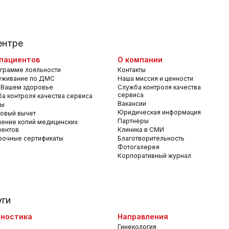
ентре
пациентов
О компании
грамме лояльности
Контакты
уживание по ДМС
Наша миссия и ценности
 Вашем здоровье
Служба контроля качества
сервиса
а контроля качества сервиса
Вакансии
вы
Юридическая информация
овый вычет
Партнеры
ение копий медицинских
ментов
Клиника в СМИ
рочные сертификаты
Благотворительность
Фотогалерея
Корпоративный журнал
уги
ностика
Направления
Гинекология