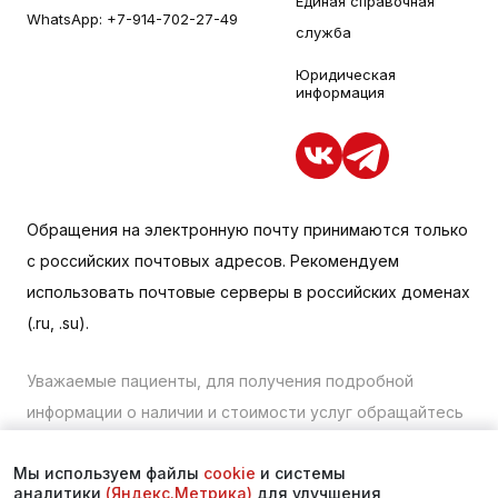
Единая справочная
WhatsApp:
+7-914-702-27-49
служба
Юридическая
информация
Обращения на электронную почту принимаются только
с российских почтовых адресов. Рекомендуем
использовать почтовые серверы в российских доменах
(.ru, .su).
Уважаемые пациенты, для получения подробной
информации о наличии и стоимости услуг обращайтесь
к менеджеру сайта с помощью специальной формы
Мы используем файлы
cookie
и системы
связи или по телефону в Находке:
+7 (423) 675-00-85
.
аналитики
(Яндекс.Метрика)
для улучшения