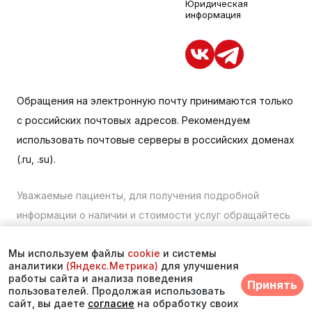
Юридическая
информация
Обращения на электронную почту принимаются только
с российских почтовых адресов. Рекомендуем
использовать почтовые серверы в российских доменах
(.ru, .su).
Уважаемые пациенты, для получения подробной
информации о наличии и стоимости услуг обращайтесь
к менеджеру сайта с помощью специальной формы
Мы используем файлы
cookie
и системы
связи или по телефону в Находке:
+7 (423) 675-00-85
.
аналитики
(Яндекс.Метрика)
для улучшения
работы сайта и анализа поведения
Принять
© 2025. Многопрофильный медицинский центр
пользователей. Продолжая использовать
сайт, вы даете
согласие
на обработку своих
«Асклепий»