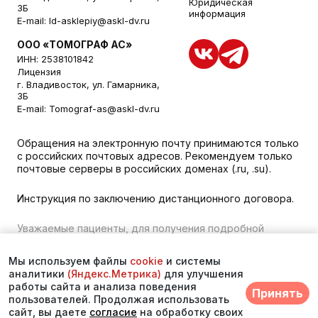
Юридическая
3Б
информация
E-mail:
ld-asklepiy@askl-dv.ru
ООО «ТОМОГРАФ АС»
ИНН: 2538101842
Лицензия
г. Владивосток, ул. Гамарника,
3Б
E-mail:
Tomograf-as@askl-dv.ru
Обращения на электронную почту принимаются только
с российских почтовых адресов. Рекомендуем только
почтовые серверы в российских доменах (.ru, .su).
Инструкция по заключению дистанционного договора.
Уважаемые пациенты, для получения подробной
информации о наличии и стоимости указанных услуг,
пожалуйста, обращайтесь к менеджеру сайта с
Мы используем файлы
cookie
и системы
помощью специальной формы связи или по телефону во
аналитики
(Яндекс.Метрика)
для улучшения
Владивостоке:
+7 (423) 279-00-00
. vk 373
работы сайта и анализа поведения
Принять
пользователей. Продолжая использовать
© 2026. Многопрофильный медицинский центр
сайт, вы даете
согласие
на обработку своих