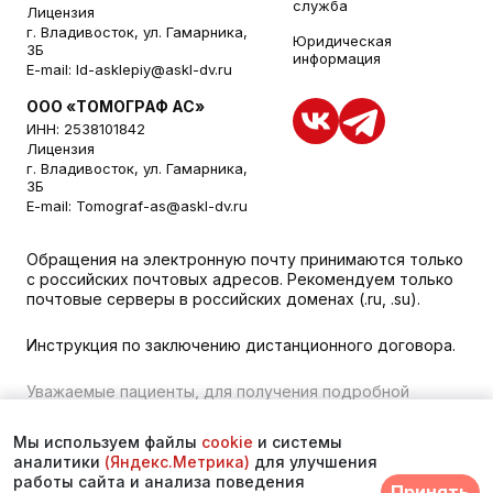
служба
Лицензия
г. Владивосток, ул. Гамарника,
Юридическая
3Б
информация
E-mail:
ld-asklepiy@askl-dv.ru
ООО «ТОМОГРАФ АС»
ИНН: 2538101842
Лицензия
г. Владивосток, ул. Гамарника,
3Б
E-mail:
Tomograf-as@askl-dv.ru
Обращения на электронную почту принимаются только
с российских почтовых адресов. Рекомендуем только
почтовые серверы в российских доменах (.ru, .su).
Инструкция по заключению дистанционного договора.
Уважаемые пациенты, для получения подробной
информации о наличии и стоимости указанных услуг,
пожалуйста, обращайтесь к менеджеру сайта с
Мы используем файлы
cookie
и системы
помощью специальной формы связи или по телефону во
аналитики
(Яндекс.Метрика)
для улучшения
Владивостоке:
+7 (423) 279-00-00
. vk 373
работы сайта и анализа поведения
Принять