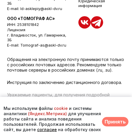
Юридическая
3Б
информация
E-mail:
ld-asklepiy@askl-dv.ru
ООО «ТОМОГРАФ АС»
ИНН: 2538101842
Лицензия
г. Владивосток, ул. Гамарника,
3Б
E-mail:
Tomograf-as@askl-dv.ru
Обращения на электронную почту принимаются только
с российских почтовых адресов. Рекомендуем только
почтовые серверы в российских доменах (.ru, .su).
Инструкция по заключению дистанционного договора.
Уважаемые пациенты, для получения подробной
информации о наличии и стоимости указанных услуг,
пожалуйста, обращайтесь к менеджеру сайта с
Мы используем файлы
cookie
и системы
помощью специальной формы связи или по телефону во
аналитики
(Яндекс.Метрика)
для улучшения
Владивостоке:
+7 (423) 279-00-00
. vk 373
работы сайта и анализа поведения
Принять
пользователей. Продолжая использовать
© 2026. Многопрофильный медицинский центр
сайт, вы даете
согласие
на обработку своих