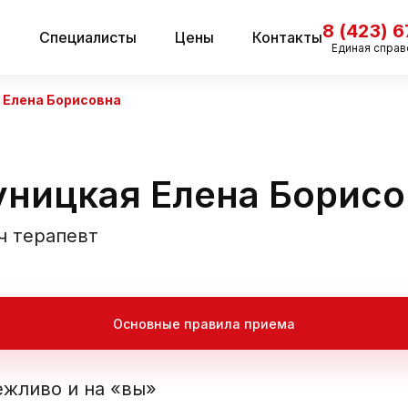
8 (423) 
и
Специалисты
Цены
Контакты
Единая справ
 Елена Борисовна
уницкая Елена Борисо
ч терапевт
Основные правила приема
ежливо и на «вы»