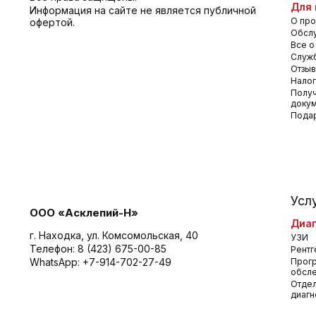
Для 
Информация на сайте не является публичной
О про
офертой.
Обсл
Все о
Служб
Отзы
Налог
Получ
доку
Пода
Усл
ООО «Асклепий-Н»
Диаг
г. Находка, ул. Комсомольская, 40
УЗИ
Телефон:
8 (423) 675-00-85
Рентг
WhatsApp:
+7-914-702-27-49
Прог
обсл
Отдел
диагн