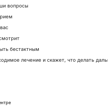
аши вопросы
прием
 вас
осмотрит
быть бестактным
одимое лечение и скажет, что делать дал
ентре