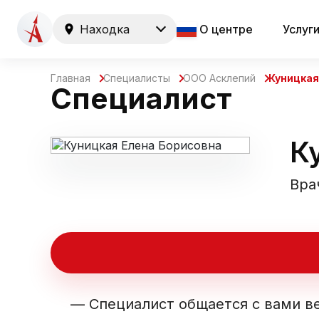
Находка
О центре
Услуг
Главная
Специалисты
ООО Асклепий
Куницкая
Специалист
К
Вра
—
Специалист общается с вами в