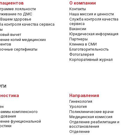
пациентов
О компании
грамме лояльности
Контакты
уживание по ДМС
Наша миссия и ценности
 Вашем здоровье
Служба контроля качества
сервиса
а контроля качества сервиса
Вакансии
вы
Юридическая информация
овый вычет
Партнеры
ение копий медицинских
ментов
Клиника в СМИ
рочные сертификаты
Благотворительность
Фотогалерея
Корпоративный журнал
уги
ностика
Направления
Гинекология
ен
Урология
раммы комплексного
Поликлинические врачи
едования
Медицинская комиссия
ение функциональной
Отделение реабилитации и
остики
восстановления
Отделение