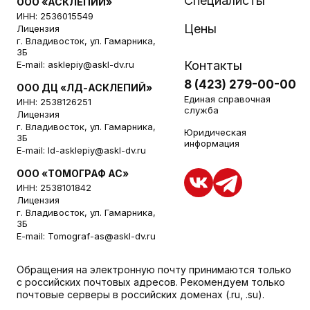
Специалисты
ООО «АСКЛЕПИЙ»
ИНН: 2536015549
Цены
Лицензия
г. Владивосток, ул. Гамарника,
3Б
Контакты
E-mail:
asklepiy@askl-dv.ru
8 (423) 279-00-00
ООО ДЦ «ЛД-АСКЛЕПИЙ»
Единая справочная
ИНН: 2538126251
служба
Лицензия
г. Владивосток, ул. Гамарника,
Юридическая
3Б
информация
E-mail:
ld-asklepiy@askl-dv.ru
ООО «ТОМОГРАФ АС»
ИНН: 2538101842
Лицензия
г. Владивосток, ул. Гамарника,
3Б
E-mail:
Tomograf-as@askl-dv.ru
Обращения на электронную почту принимаются только
с российских почтовых адресов. Рекомендуем только
почтовые серверы в российских доменах (.ru, .su).