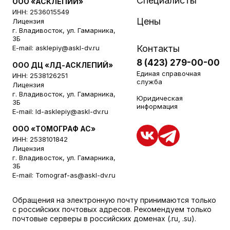
Специалисты
ООО «АСКЛЕПИЙ»
ИНН: 2536015549
Цены
Лицензия
г. Владивосток, ул. Гамарника,
3Б
Контакты
E-mail:
asklepiy@askl-dv.ru
8 (423) 279-00-00
ООО ДЦ «ЛД-АСКЛЕПИЙ»
Единая справочная
ИНН: 2538126251
служба
Лицензия
г. Владивосток, ул. Гамарника,
Юридическая
3Б
информация
E-mail:
ld-asklepiy@askl-dv.ru
ООО «ТОМОГРАФ АС»
ИНН: 2538101842
Лицензия
г. Владивосток, ул. Гамарника,
3Б
E-mail:
Tomograf-as@askl-dv.ru
Обращения на электронную почту принимаются только
с российских почтовых адресов. Рекомендуем только
почтовые серверы в российских доменах (.ru, .su).