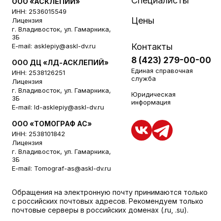
Специалисты
ООО «АСКЛЕПИЙ»
ИНН: 2536015549
Цены
Лицензия
г. Владивосток, ул. Гамарника,
3Б
Контакты
E-mail:
asklepiy@askl-dv.ru
8 (423) 279-00-00
ООО ДЦ «ЛД-АСКЛЕПИЙ»
Единая справочная
ИНН: 2538126251
служба
Лицензия
г. Владивосток, ул. Гамарника,
Юридическая
3Б
информация
E-mail:
ld-asklepiy@askl-dv.ru
ООО «ТОМОГРАФ АС»
ИНН: 2538101842
Лицензия
г. Владивосток, ул. Гамарника,
3Б
E-mail:
Tomograf-as@askl-dv.ru
Обращения на электронную почту принимаются только
с российских почтовых адресов. Рекомендуем только
почтовые серверы в российских доменах (.ru, .su).