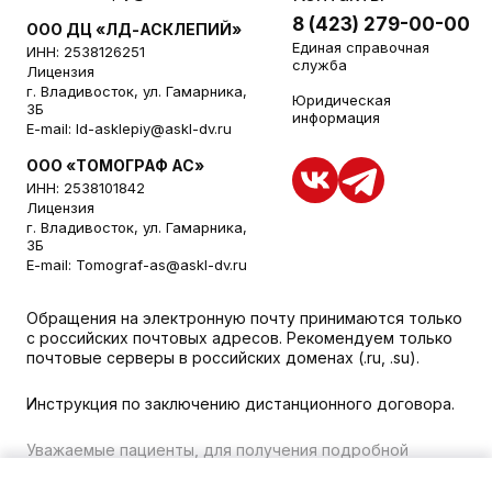
8 (423) 279-00-00
ООО ДЦ «ЛД-АСКЛЕПИЙ»
Единая справочная
ИНН: 2538126251
служба
Лицензия
г. Владивосток, ул. Гамарника,
Юридическая
3Б
информация
E-mail:
ld-asklepiy@askl-dv.ru
ООО «ТОМОГРАФ АС»
ИНН: 2538101842
Лицензия
г. Владивосток, ул. Гамарника,
3Б
E-mail:
Tomograf-as@askl-dv.ru
Обращения на электронную почту принимаются только
с российских почтовых адресов. Рекомендуем только
почтовые серверы в российских доменах (.ru, .su).
Инструкция по заключению дистанционного договора.
Уважаемые пациенты, для получения подробной
информации о наличии и стоимости указанных услуг,
пожалуйста, обращайтесь к менеджеру сайта с