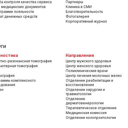
а контроля качества сервиса
Партнеры
 медицинских документов
Клиника в СМИ
грамме лояльности
Благотворительность
ат денежных средств
Фотогалерея
Корпоративный журнал
уги
ностика
Направления
тно-резонансная томография
Центр мужского здоровья
ьютерная томография
Центр женского здоровья
Поликлинические врачи
ография
Центр лечения молочных желез
раммы комплексного
Отделение реабилитации и
едования
восстановления
ен
Отделение хирургии и
травматологии
Отделение
дерматовенерологии
Терапевтическое отделение
Медицинская комиссия
Отделение колопроктологии