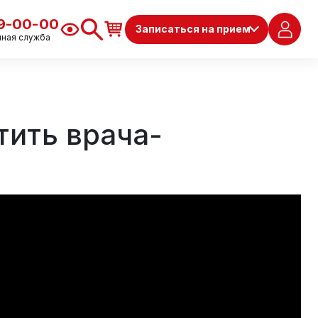
79-00-00
Записаться на прием
чная служба
тить врача-