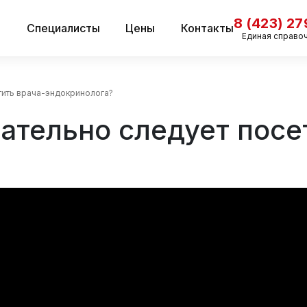
8 (423) 2
и
Специалисты
Цены
Контакты
Единая справо
тить врача-эндокринолога?
зательно следует посе