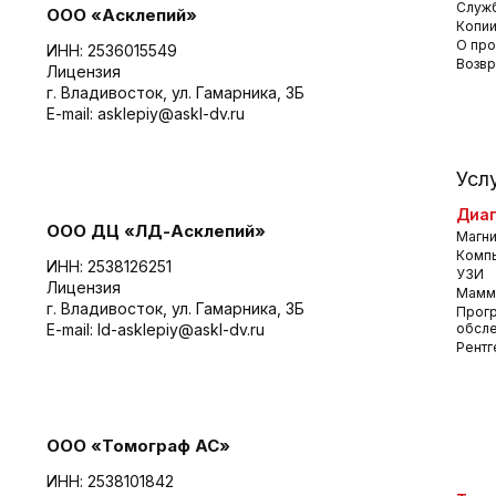
Служб
ООО «Асклепий»
Копии
О про
ИНН: 2536015549
Возвр
Лицензия
г. Владивосток, ул. Гамарника, 3Б
E-mail:
asklepiy@askl-dv.ru
Усл
Диаг
ООО ДЦ «ЛД-Асклепий»
Магни
Комп
ИНН: 2538126251
УЗИ
Лицензия
Мамм
г. Владивосток, ул. Гамарника, 3Б
Прог
E-mail:
ld-asklepiy@askl-dv.ru
обсл
Рентг
ООО «Томограф АС»
ИНН: 2538101842