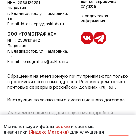
Единая справочная
ИНН: 2538126251
служба
Лицензия
г. Владивосток, ул. Гамарника,
Юридическая
3Б
информация
E-mail:
ld-asklepiy@askl-dv.ru
ООО «ТОМОГРАФ АС»
ИНН: 2538101842
Лицензия
г. Владивосток, ул. Гамарника,
3Б
E-mail:
Tomograf-as@askl-dv.ru
Обращения на электронную почту принимаются только
с российских почтовых адресов. Рекомендуем только
почтовые серверы в российских доменах (.ru, .su).
Инструкция по заключению дистанционного договора.
Уважаемые пациенты, для получения подробной
информации о наличии и стоимости указанных услуг,
пожалуйста, обращайтесь к менеджеру сайта с
Мы используем файлы
cookie
и системы
помощью специальной формы связи или по телефону во
аналитики
(Яндекс.Метрика)
для улучшения
Владивостоке:
+7 (423) 279-00-00
. vk 373