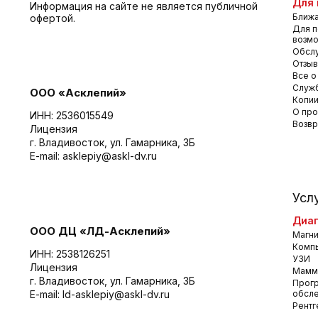
Для 
Информация на сайте не является публичной
Ближа
офертой.
Для п
возм
Обсл
Отзы
Все о
Служб
ООО «Асклепий»
Копии
О про
ИНН: 2536015549
Возвр
Лицензия
г. Владивосток, ул. Гамарника, 3Б
E-mail:
asklepiy@askl-dv.ru
Усл
Диаг
ООО ДЦ «ЛД-Асклепий»
Магни
Комп
ИНН: 2538126251
УЗИ
Лицензия
Мамм
г. Владивосток, ул. Гамарника, 3Б
Прог
E-mail:
ld-asklepiy@askl-dv.ru
обсл
Рентг