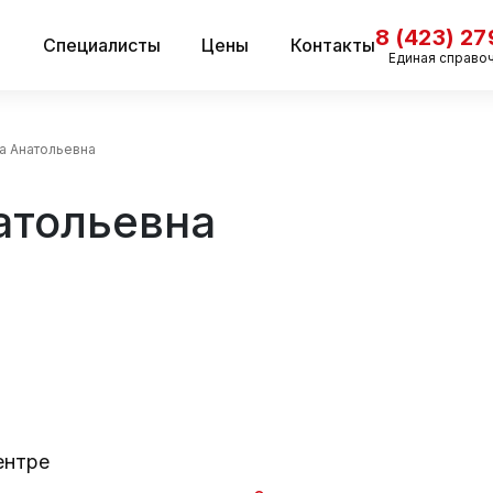
8 (423) 2
и
Специалисты
Цены
Контакты
Единая справо
а Анатольевна
атольевна
ентре