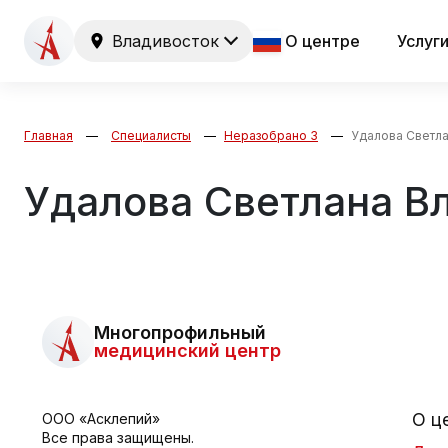
Владивосток
О центре
Услуг
Главная
Специалисты
Неразобрано 3
Удалова Светл
Удалова Светлана В
Многопрофильный
медицинский центр
О ц
ООО «Асклепий»
Все права защищены.