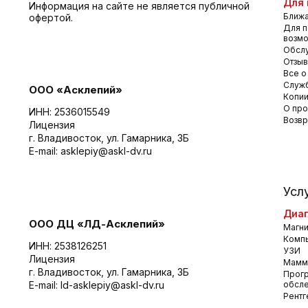
Для 
Информация на сайте не является публичной
Ближа
офертой.
Для п
возм
Обсл
Отзы
Все о
Служб
ООО «Асклепий»
Копии
О про
ИНН: 2536015549
Возвр
Лицензия
г. Владивосток, ул. Гамарника, 3Б
E-mail:
asklepiy@askl-dv.ru
Усл
Диаг
ООО ДЦ «ЛД-Асклепий»
Магни
Комп
ИНН: 2538126251
УЗИ
Лицензия
Мамм
г. Владивосток, ул. Гамарника, 3Б
Прог
E-mail:
ld-asklepiy@askl-dv.ru
обсл
Рентг