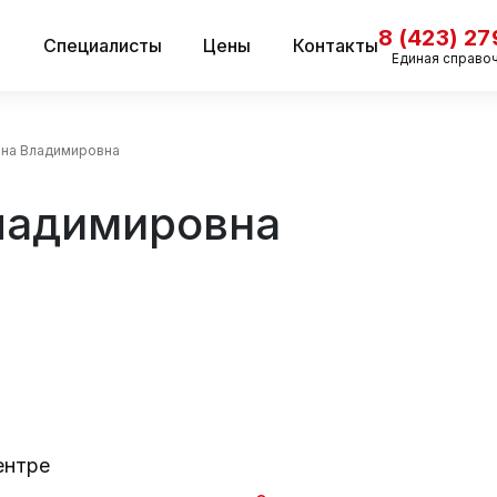
8 (423) 2
и
Специалисты
Цены
Контакты
Единая справо
ана Владимировна
ладимировна
ентре