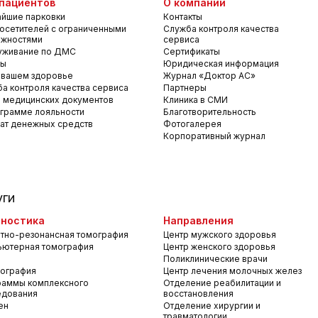
пациентов
О компании
йшие парковки
Контакты
осетителей с ограниченными
Служба контроля качества
ожностями
сервиса
уживание по ДМС
Сертификаты
вы
Юридическая информация
 вашем здоровье
Журнал «Доктор АС»
а контроля качества сервиса
Партнеры
 медицинских документов
Клиника в СМИ
грамме лояльности
Благотворительность
ат денежных средств
Фотогалерея
Корпоративный журнал
уги
ностика
Направления
тно-резонансная томография
Центр мужского здоровья
ьютерная томография
Центр женского здоровья
Поликлинические врачи
ография
Центр лечения молочных желез
раммы комплексного
Отделение реабилитации и
едования
восстановления
ен
Отделение хирургии и
травматологии