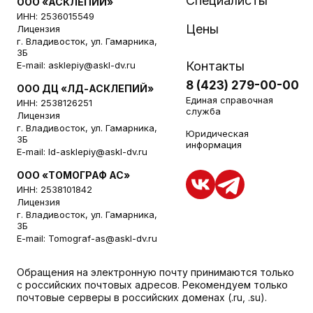
Специалисты
ООО «АСКЛЕПИЙ»
ИНН: 2536015549
Цены
Лицензия
г. Владивосток, ул. Гамарника,
3Б
Контакты
E-mail:
asklepiy@askl-dv.ru
8 (423) 279-00-00
ООО ДЦ «ЛД-АСКЛЕПИЙ»
Единая справочная
ИНН: 2538126251
служба
Лицензия
г. Владивосток, ул. Гамарника,
Юридическая
3Б
информация
E-mail:
ld-asklepiy@askl-dv.ru
ООО «ТОМОГРАФ АС»
ИНН: 2538101842
Лицензия
г. Владивосток, ул. Гамарника,
3Б
E-mail:
Tomograf-as@askl-dv.ru
Обращения на электронную почту принимаются только
с российских почтовых адресов. Рекомендуем только
почтовые серверы в российских доменах (.ru, .su).