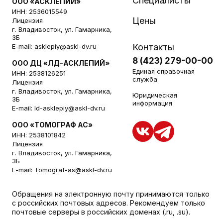
Специалисты
ООО «АСКЛЕПИЙ»
ИНН: 2536015549
Цены
Лицензия
г. Владивосток, ул. Гамарника,
3Б
Контакты
E-mail:
asklepiy@askl-dv.ru
8 (423) 279-00-00
ООО ДЦ «ЛД-АСКЛЕПИЙ»
Единая справочная
ИНН: 2538126251
служба
Лицензия
г. Владивосток, ул. Гамарника,
Юридическая
3Б
информация
E-mail:
ld-asklepiy@askl-dv.ru
ООО «ТОМОГРАФ АС»
ИНН: 2538101842
Лицензия
г. Владивосток, ул. Гамарника,
3Б
E-mail:
Tomograf-as@askl-dv.ru
Обращения на электронную почту принимаются только
с российских почтовых адресов. Рекомендуем только
почтовые серверы в российских доменах (.ru, .su).