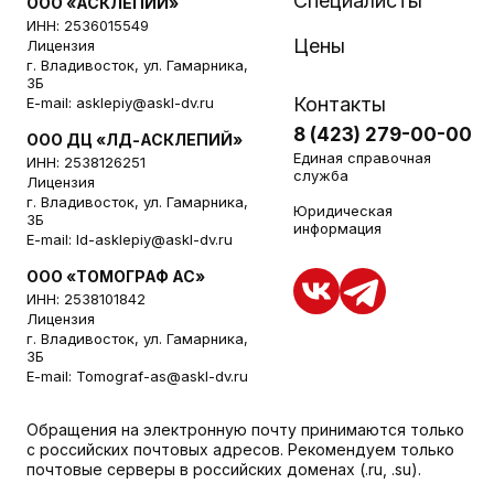
Специалисты
ООО «АСКЛЕПИЙ»
ИНН: 2536015549
Цены
Лицензия
г. Владивосток, ул. Гамарника,
3Б
Контакты
E-mail:
asklepiy@askl-dv.ru
8 (423) 279-00-00
ООО ДЦ «ЛД-АСКЛЕПИЙ»
Единая справочная
ИНН: 2538126251
служба
Лицензия
г. Владивосток, ул. Гамарника,
Юридическая
3Б
информация
E-mail:
ld-asklepiy@askl-dv.ru
ООО «ТОМОГРАФ АС»
ИНН: 2538101842
Лицензия
г. Владивосток, ул. Гамарника,
3Б
E-mail:
Tomograf-as@askl-dv.ru
Обращения на электронную почту принимаются только
с российских почтовых адресов. Рекомендуем только
почтовые серверы в российских доменах (.ru, .su).