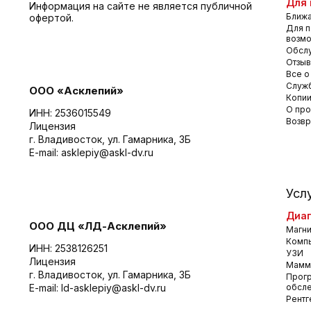
Для 
Информация на сайте не является публичной
Ближа
офертой.
Для п
возм
Обсл
Отзы
Все о
Служб
ООО «Асклепий»
Копии
О про
ИНН: 2536015549
Возвр
Лицензия
г. Владивосток, ул. Гамарника, 3Б
E-mail:
asklepiy@askl-dv.ru
Усл
Диаг
ООО ДЦ «ЛД-Асклепий»
Магни
Комп
ИНН: 2538126251
УЗИ
Лицензия
Мамм
г. Владивосток, ул. Гамарника, 3Б
Прог
E-mail:
ld-asklepiy@askl-dv.ru
обсл
Рентг