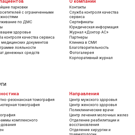
пациентов
О компании
йшие парковки
Контакты
осетителей с ограниченными
Служба контроля качества
ожностями
сервиса
уживание по ДМС
Сертификаты
вы
Юридическая информация
 вашем здоровье
Журнал «Доктор АС»
а контроля качества сервиса
Партнеры
 медицинских документов
Клиника в СМИ
грамме лояльности
Благотворительность
ат денежных средств
Фотогалерея
Корпоративный журнал
уги
ностика
Направления
тно-резонансная томография
Центр мужского здоровья
ьютерная томография
Центр женского здоровья
Поликлинические врачи
ография
Центр лечения молочных желез
раммы комплексного
Отделение реабилитации и
едования
восстановления
ен
Отделение хирургии и
травматологии