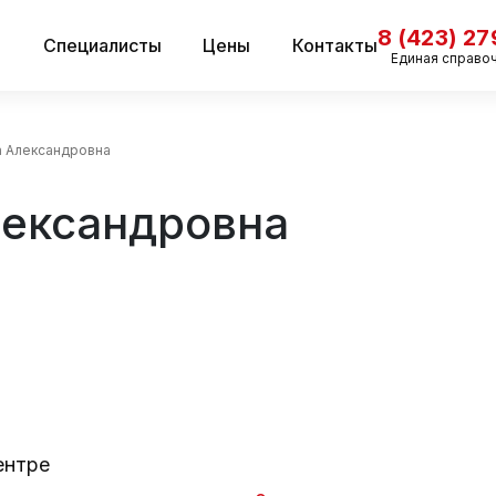
8 (423) 2
и
Специалисты
Цены
Контакты
Единая справо
а Александровна
лександровна
ентре