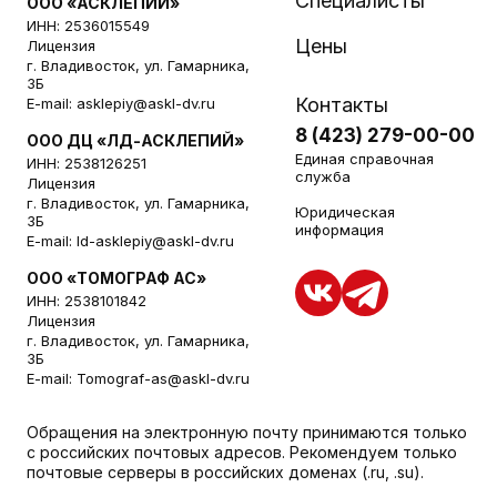
Специалисты
ООО «АСКЛЕПИЙ»
ИНН: 2536015549
Цены
Лицензия
г. Владивосток, ул. Гамарника,
3Б
Контакты
E-mail:
asklepiy@askl-dv.ru
8 (423) 279-00-00
ООО ДЦ «ЛД-АСКЛЕПИЙ»
Единая справочная
ИНН: 2538126251
служба
Лицензия
г. Владивосток, ул. Гамарника,
Юридическая
3Б
информация
E-mail:
ld-asklepiy@askl-dv.ru
ООО «ТОМОГРАФ АС»
ИНН: 2538101842
Лицензия
г. Владивосток, ул. Гамарника,
3Б
E-mail:
Tomograf-as@askl-dv.ru
Обращения на электронную почту принимаются только
с российских почтовых адресов. Рекомендуем только
почтовые серверы в российских доменах (.ru, .su).