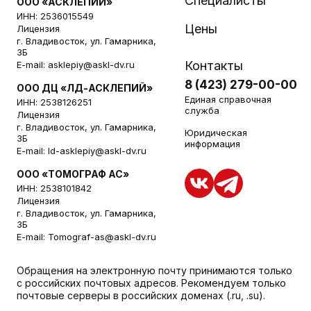
Специалисты
ООО «АСКЛЕПИЙ»
ИНН: 2536015549
Цены
Лицензия
г. Владивосток, ул. Гамарника,
3Б
Контакты
E-mail:
asklepiy@askl-dv.ru
8 (423) 279-00-00
ООО ДЦ «ЛД-АСКЛЕПИЙ»
Единая справочная
ИНН: 2538126251
служба
Лицензия
г. Владивосток, ул. Гамарника,
Юридическая
3Б
информация
E-mail:
ld-asklepiy@askl-dv.ru
ООО «ТОМОГРАФ АС»
ИНН: 2538101842
Лицензия
г. Владивосток, ул. Гамарника,
3Б
E-mail:
Tomograf-as@askl-dv.ru
Обращения на электронную почту принимаются только
с российских почтовых адресов. Рекомендуем только
почтовые серверы в российских доменах (.ru, .su).