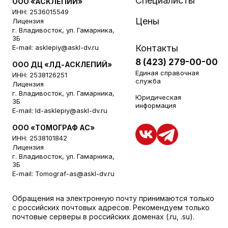
Специалисты
ООО «АСКЛЕПИЙ»
ИНН: 2536015549
Цены
Лицензия
г. Владивосток, ул. Гамарника,
3Б
Контакты
E-mail:
asklepiy@askl-dv.ru
8 (423) 279-00-00
ООО ДЦ «ЛД-АСКЛЕПИЙ»
Единая справочная
ИНН: 2538126251
служба
Лицензия
г. Владивосток, ул. Гамарника,
Юридическая
3Б
информация
E-mail:
ld-asklepiy@askl-dv.ru
ООО «ТОМОГРАФ АС»
ИНН: 2538101842
Лицензия
г. Владивосток, ул. Гамарника,
3Б
E-mail:
Tomograf-as@askl-dv.ru
Обращения на электронную почту принимаются только
с российских почтовых адресов. Рекомендуем только
почтовые серверы в российских доменах (.ru, .su).