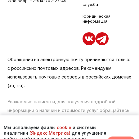
WhatsApp:
+7-914-702-27-49
служба
Юридическая
информация
Обращения на электронную почту принимаются только
с российских почтовых адресов. Рекомендуем
использовать почтовые серверы в российских доменах
(.ru, .su).
Уважаемые пациенты, для получения подробной
информации о наличии и стоимости услуг обращайтесь
к менеджеру сайта с помощью специальной формы
Мы используем файлы
cookie
и системы
связи или по телефону в Находке:
+7 (423) 675-00-85
.
аналитики
(Яндекс.Метрика)
для улучшения
работы сайта и анализа поведения