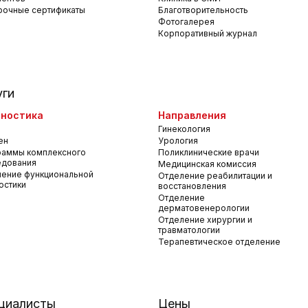
рочные сертификаты
Благотворительность
Фотогалерея
Корпоративный журнал
уги
ностика
Направления
Гинекология
ен
Урология
раммы комплексного
Поликлинические врачи
едования
Медицинская комиссия
ение функциональной
Отделение реабилитации и
остики
восстановления
Отделение
дерматовенерологии
Отделение хирургии и
травматологии
Терапевтическое отделение
циалисты
Цены