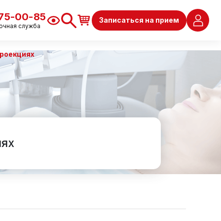
675-00-85
Записаться на прием
очная служба
проекциях
иях