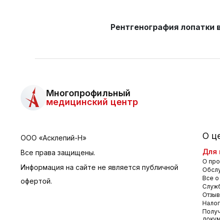
Рентгенография лопатки 
Многопрофильный
медицинский центр
О ц
ООО «Асклепий-Н»
Для 
Все права защищены.
О про
Информация на сайте не является публичной
Обсл
Все о
офертой.
Служб
Отзы
Налог
Получ
доку